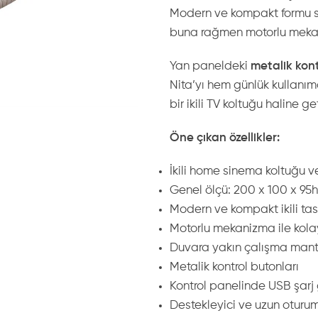
Modern ve kompakt formu say
buna rağmen motorlu mekani
Yan paneldeki
metalik kont
Nita’yı hem günlük kullan
bir ikili TV koltuğu haline geti
Öne çıkan özellikler:
İkili home sinema koltuğu ve 
Genel ölçü: 200 x 100 x 95
Modern ve kompakt ikili ta
Motorlu mekanizma ile kolay
Duvara yakın çalışma mant
Metalik kontrol butonları
Kontrol panelinde USB şarj g
Destekleyici ve uzun oturum