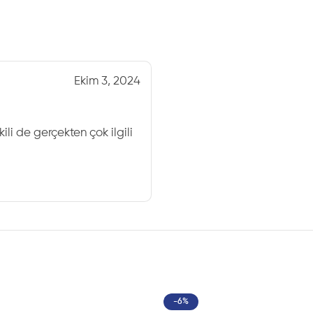
kendi konfor açısını yönetebi
Duvara Yakın Çalışm
Ekim 3, 2024
Sinema ve TV koltuklarında
odada ne kadar yer kapladı
yerleşiminde alanı daha ver
li de gerçekten çok ilgili
Bu yapı sayesinde ürün, kla
mesafeyle konumlandırılabili
salonlarda bu detay önemli
Yine de sipariş öncesinde 
mekanizma açılım alanı birli
USB Şarj Girişi ile 
-6%
Nita İkili’nin en pratik özell