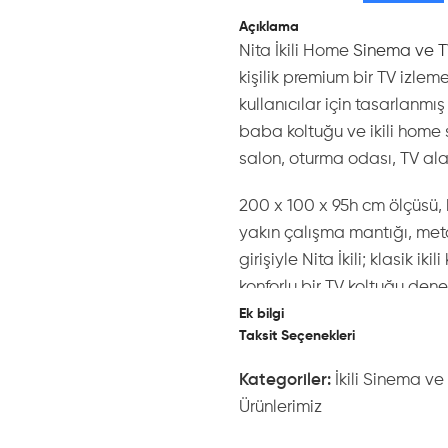
Açıklama
Nita İkili Home
Sinema ve T
kişilik premium bir TV izlem
kullanıcılar için tasarlanmış 
baba koltuğu ve ikili home 
salon, oturma odası, TV ala
200 x 100 x 95h cm ölçüsü
yakın çalışma mantığı, meta
girişiyle Nita İkili; klasik 
konforlu bir TV koltuğu dene
Ek bilgi
İkili TV Koltuğunu
Taksit Seçenekleri
Tasarım
Kategoriler:
İkili Sinema ve
Ürünlerimiz
Nita, yalnızca iki kişilik bi
dizi izlemek, kitap okumak 