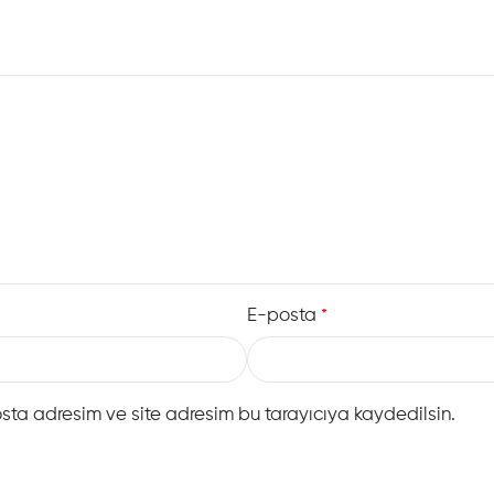
oturum alanı oluştururken sa
dekorasyon dengesini daha 
Kompakt görünümüne rağmen
ikili sinema koltuğu konforu 
içinde daha şehirli, daha m
Motorlu Mekanizma i
Nita İkili TV Koltuğu’nun m
özelliktir. Kullanıcı, yan p
E-posta
*
pozisyonunu kolayca ayarla
Film izlerken, maç takip ed
mekanizma sayesinde daha r
sta adresim ve site adresim bu tarayıcıya kaydedilsin.
Nita’yı klasik sabit ikili kolt
Motorlu yapı, özellikle uzun