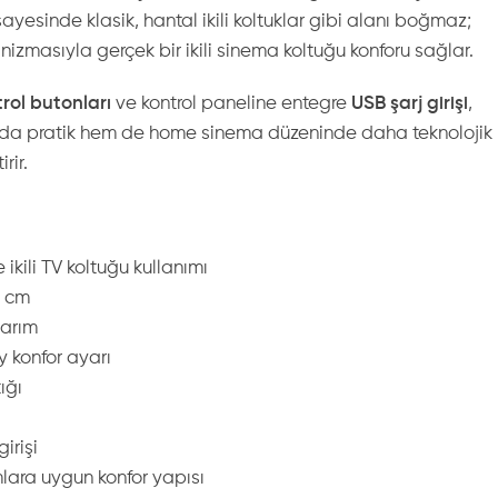
esinde klasik, hantal ikili koltuklar gibi alanı boğmaz;
zmasıyla gerçek bir ikili sinema koltuğu konforu sağlar.
rol butonları
ve kontrol paneline entegre
USB şarj girişi
,
ımda pratik hem de home sinema düzeninde daha teknolojik
rir.
ikili TV koltuğu kullanımı
h cm
sarım
 konfor ayarı
ığı
irişi
lara uygun konfor yapısı