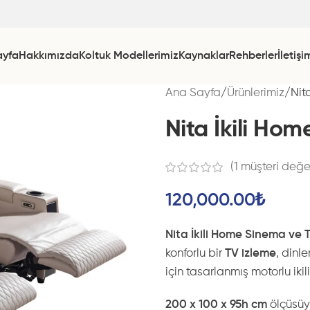
ayfa
Hakkımızda
Koltuk Modellerimiz
Kaynaklar
Rehberler
İletişi
Ana Sayfa
Ürünlerimiz
Nit
Nita İkili Ho
(
1
müşteri değe
120,000.00
₺
Nita İkili Home Sinema ve 
konforlu bir
TV izleme
, dinl
için tasarlanmış motorlu iki
200 x 100 x 95h cm
ölçüsüyl