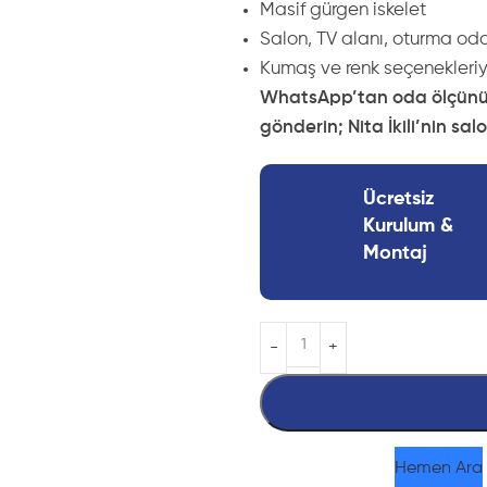
Masif gürgen iskelet
Salon, TV alanı, oturma od
Kumaş ve renk seçenekleriyl
WhatsApp’tan oda ölçünüzü,
gönderin; Nita İkili’nin sa
Ücretsiz
Kurulum &
Montaj
Hemen Ara