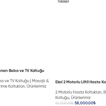
TÜKENDI
Telefonunuzu, kulaklığınızı 
şarj edebilirsiniz.
Film izlerken telefonun şar
prize ulaşmaya çalışmak günl
bu ihtiyacı koltuğun kendi y
Bu detay, Nita’yı yalnızca m
yaşam alışkanlıklarına uygun
getirir.
anan Baba ve TV Koltuğu
Metalik Kontrol But
a ve TV Koltuğu | Masajlı &
Ekol 2 Motorlu Liftli Hasta K
Nita’nın yan panelinde yer 
nme Koltukları
,
Ürünlerimiz
premium bir görünüm kazandır
2 Motorlu Hasta Koltukları
,
B
değildir; ürünün tasarım dili
Koltuğu
,
Ürünlerimiz
58,000.00
₺
62,000.00
₺