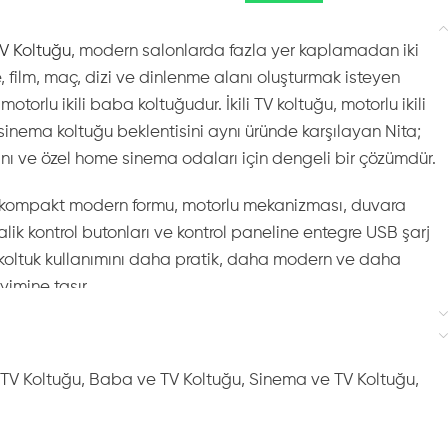
V Koltuğu
, modern salonlarda fazla yer kaplamadan iki
e, film, maç, dizi ve dinlenme alanı oluşturmak isteyen
motorlu ikili baba koltuğudur. İkili TV koltuğu, motorlu ikili
sinema koltuğu beklentisini aynı üründe karşılayan Nita;
nı ve özel home sinema odaları için dengeli bir çözümdür.
, kompakt modern formu, motorlu mekanizması, duvara
lik kontrol butonları ve kontrol paneline entegre USB şarj
ikili koltuk kullanımını daha pratik, daha modern ve daha
yimine taşır.
 Modern Home Sinema Deneyimine Taşıyan
 TV Koltuğu
,
Baba ve TV Koltuğu
,
Sinema ve TV Koltuğu
,
r koltuk değildir. TV karşısında film izlemek, maç takip etmek,
veya gün sonunda dinlenmek isteyen kullanıcılar için