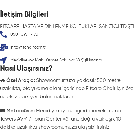
İletişim Bilgileri
FİTCARE HASTA VE DİNLENME KOLTUKLARI SAN.TİC.LTD.ŞTİ
0501 097 17 70
info@fitchair.com.tr
Mecidiyeköy Mah. Kısmet Sok. No: 18 Şişli İstanbul
Nasıl Ulaşırsınız?
🚗 Özel Araçla:
Showroomumuza yaklaşık 500 metre
uzaklıkta, oto yıkama alanı içerisinde Fitcare Chair için özel
ücretsiz park yeri bulunmaktadır.
🚌 Metrobüsle:
Mecidiyeköy durağında inerek Trump
Towers AVM / Torun Center yönüne doğru yaklaşık 10
dakika uzaklıkta showroomumuza ulaşabilirsiniz.