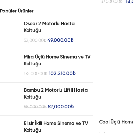
118
137,000.00
₺
Sağlınızı ve Rahatlığınızı
Düşünür..
Popüler Ürünler
Sağlınızı ve rahatlığınızı düşünen
Oscar 2 Motorlu Hasta
FitChair koltukları ile hemen
Koltuğu
tanışın!
49,000.00
₺
52,000.00
₺
İletişime Geçin
Mira Üçlü Home Sinema ve TV
Koltuğu
102,210.00
₺
175,000.00
₺
Bambu 2 Motorlu Liftli Hasta
Koltuğu
52,000.00
₺
55,000.00
₺
Cool Üçlü Hom
Elisir İkili Home Sinema ve TV
Koltuğu