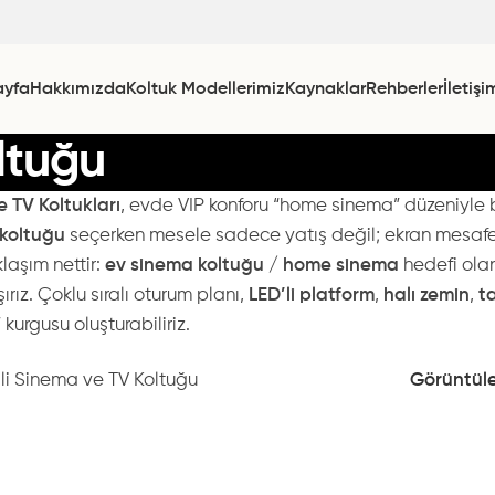
ayfa
Hakkımızda
Koltuk Modellerimiz
Kaynaklar
Rehberler
İletişi
oltuğu
e TV Koltukları
, evde VIP konforu “home sinema” düzeniyle bir
 koltuğu
seçerken mesele sadece yatış değil; ekran mesafesi
laşım nettir:
ev sinema koltuğu / home sinema
hedefi olan 
ırız. Çoklu sıralı oturum planı,
LED’li platform
,
halı zemin
,
t
 kurgusu oluşturabiliriz.
ili Sinema ve TV Koltuğu
Görüntü