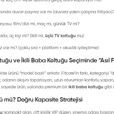
niz kaç cm? Ayak uzatınca geçiş alanı kapanıyor mu?
sında duvar payınız var mı (duvara yakın çalışma ihtiyacı)
ryosu: film/dizi mi, maç mı, günlük TV mi?
lıkta, üç kişi mi? (ikili mi,
üçlü TV koltuğu
mu)
z var mı? (çoklu sıra + platform + akustik iyileştirme)
oltuğu ve İkili Baba Koltuğu Seçiminde “Asıl 
de ürünü “model bazlı” anlatır. Fitcare’in farkı, kategoriyi
; odanın akışını toparlayan, uzun oturumları konforlu yapan,
u sayede ürün, salonda premium bir
ikili baba koltuğu
gibi 
çlü mü? Doğru Kapasite Stratejisi
u:
kompakt alan, çift kişilik VIP düzen, sinema odası başlan