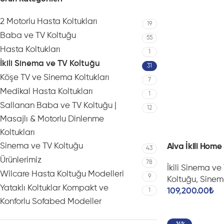
2 Motorlu Hasta Koltukları
19
Baba ve TV Koltuğu
55
Hasta Koltukları
1
İkili Sinema ve TV Koltuğu
31
Köşe TV ve Sinema Koltukları
7
Medikal Hasta Koltukları
1
Sallanan Baba ve TV Koltuğu |
12
Masajlı & Motorlu Dinlenme
Koltukları
Sinema ve TV Koltuğu
Alva İkili Hom
43
Ürünlerimiz
78
İkili Sinema ve
Wilcare Hasta Koltuğu Modelleri
9
Koltuğu
,
Sinem
Yataklı Koltuklar Kompakt ve
109,200.00
₺
1
Konforlu Sofabed Modeller