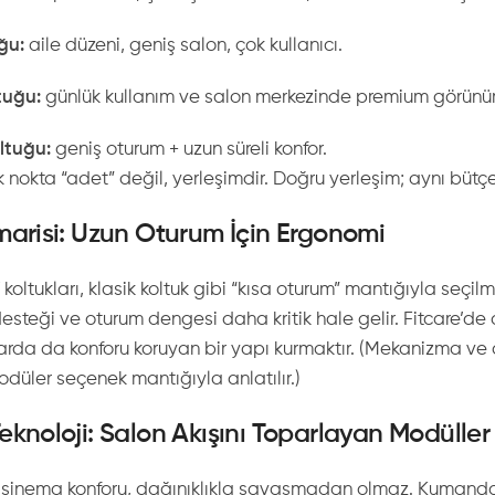
ğu:
aile düzeni, geniş salon, çok kullanıcı.
tuğu:
günlük kullanım ve salon merkezinde premium görünü
ltuğu:
geniş oturum + uzun süreli konfor.
ik nokta “adet” değil, yerleşimdir. Doğru yerleşim; aynı bü
marisi: Uzun Oturum İçin Ergonomi
oltukları, klasik koltuk gibi “kısa oturum” mantığıyla seçil
desteği ve oturum dengesi daha kritik hale gelir. Fitcare’d
larda da konforu koruyan bir yapı kurmaktır. (Mekanizma ve 
düler seçenek mantığıyla anlatılır.)
eknoloji: Salon Akışını Toparlayan Modüller
inema konforu, dağınıklıkla savaşmadan olmaz. Kumandalar