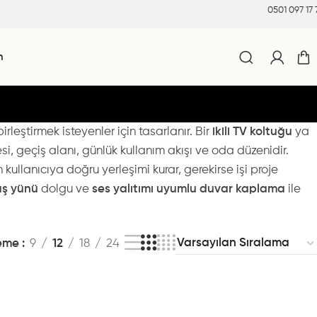
0501 097 17 
m
leştirmek isteyenler için tasarlanır. Bir
ikili TV koltuğu
ya
, geçiş alanı, günlük kullanım akışı ve oda düzenidir.
kullanıcıya doğru yerleşimi kurar, gerekirse işi proje
aş yünü
dolgu ve
ses yalıtımı uyumlu duvar kaplama
ile
leme
9
12
18
24