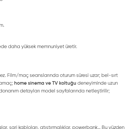
m.
tçede daha yüksek memnuniyet üretir.
mez. Film/maç seanslarında oturum süresi uzar; bel-sırt
e amaç;
home sinema ve TV koltuğu
deneyiminde uzun
donanım detayları model sayfalarında netleştirilir;
, şarj kabloları, atıştırmalıklar, powerbank… Bu yüzden