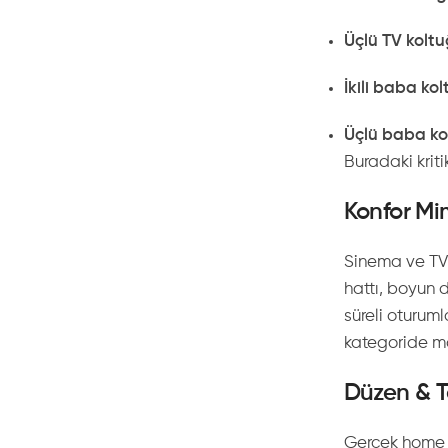
Üçlü TV koltu
İkili baba kol
Üçlü baba ko
Buradaki krit
Konfor Mi
Sinema ve TV k
hattı, boyun 
süreli oturum
kategoride mo
Düzen & T
Gerçek home s