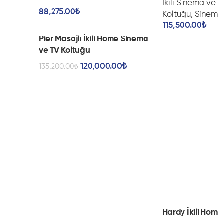
İkili Sinema ve
88,275.00
₺
Koltuğu
,
Sinem
115,500.00
₺
Pier Masajlı İkili Home Sinema
ve TV Koltuğu
120,000.00
₺
135,200.00
₺
Hardy İkili Ho