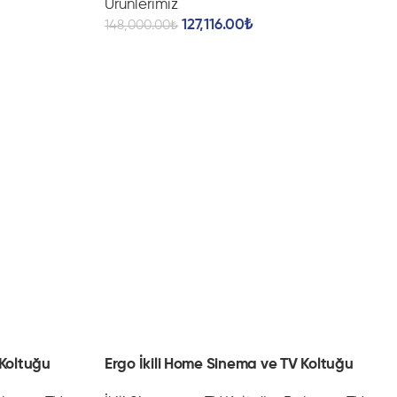
Ürünlerimiz
127,116.00
₺
148,000.00
₺
 Koltuğu
Ergo İkili Home Sinema ve TV Koltuğu