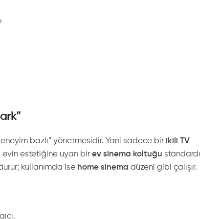
?
Fark”
 “deneyim bazlı” yönetmesidir. Yani sadece bir
ikili TV
 evin estetiğine uyan bir
ev sinema koltuğu
standardı
durur; kullanımda ise
home sinema
düzeni gibi çalışır.
gıcı.