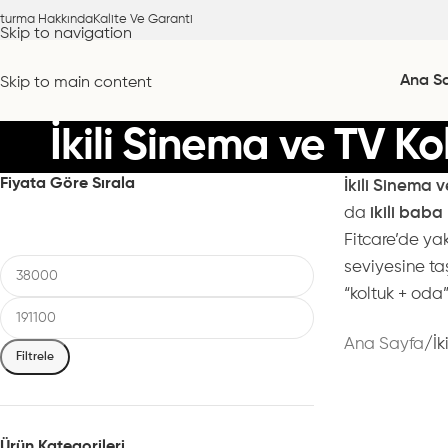
turma Hakkında
Kalite Ve Garanti
Skip to navigation
Ana S
Skip to main content
İkili Sinema ve TV K
Fiyata Göre Sırala
İkili Sinema v
da
ikili baba
Fitcare’de yak
seviyesine taş
“koltuk + oda”
Ana Sayfa
İk
Filtrele
Ürün Kategorileri