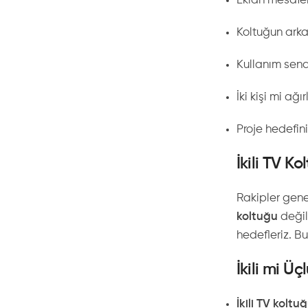
Ekran mesafe
Koltuğun arka
Kullanım sena
İki kişi mi ağır
Proje hedefini
İkili TV K
Rakipler genel
koltuğu
değil
hedefleriz. B
İkili mi Ü
İkili TV koltuğ