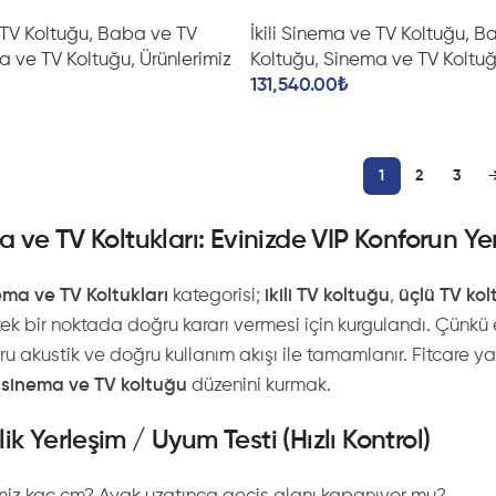
 TV Koltuğu
,
Baba ve TV
İkili Sinema ve TV Koltuğu
,
Ba
a ve TV Koltuğu
,
Ürünlerimiz
Koltuğu
,
Sinema ve TV Koltu
131,540.00
₺
1
2
3
ma ve TV Koltukları: Evinizde VIP Konforun Y
ma ve TV Koltukları
kategorisi;
ikili TV koltuğu
,
üçlü TV ko
n tek bir noktada doğru kararı vermesi için kurgulandı. Çü
ru akustik ve doğru kullanım akışı ile tamamlanır. Fitcare y
sinema ve TV koltuğu
düzenini kurmak.
ik Yerleşim / Uyum Testi (Hızlı Kontrol)