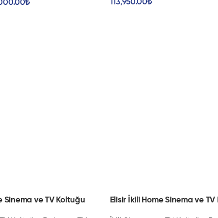
113,950.00
₺
,000.00
₺
e Sinema ve TV Koltuğu
Elisir İkili Home Sinema ve TV