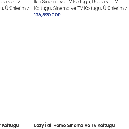
ba ve TV
İkili Sinema ve TV Koltuğu
,
Baba ve TV
ğu
,
Ürünlerimiz
Koltuğu
,
Sinema ve TV Koltuğu
,
Ürünlerimiz
136,890.00
₺
 Koltuğu
Lazy İkili Home Sinema ve TV Koltuğu