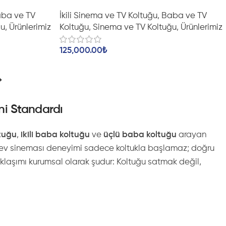
ba ve TV
İkili Sinema ve TV Koltuğu
,
Baba ve TV
ğu
,
Ürünlerimiz
Koltuğu
,
Sinema ve TV Koltuğu
,
Ürünlerimiz
125,000.00
₺
→
eni Standardı
ltuğu
,
ikili baba koltuğu
ve
üçlü baba koltuğu
arayan
nkü ev sineması deneyimi sadece koltukla başlamaz; doğru
aklaşımı kurumsal olarak şudur: Koltuğu satmak değil,