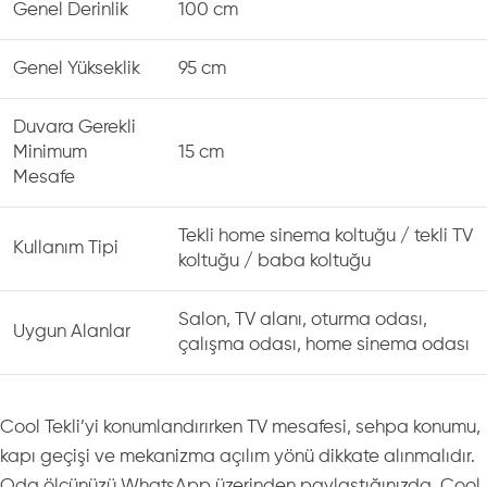
Genel Derinlik
100 cm
Genel Yükseklik
95 cm
Duvara Gerekli
Minimum
15 cm
Mesafe
Tekli home sinema koltuğu / tekli TV
Kullanım Tipi
koltuğu / baba koltuğu
Salon, TV alanı, oturma odası,
Uygun Alanlar
çalışma odası, home sinema odası
Cool Tekli’yi konumlandırırken TV mesafesi, sehpa konumu,
kapı geçişi ve mekanizma açılım yönü dikkate alınmalıdır.
Oda ölçünüzü WhatsApp üzerinden paylaştığınızda, Cool