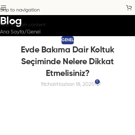
Skip to navigation
Blog
Skip to main content
Ana Sayfa
Genel
GENEL
Evde Bakıma Dair Koltuk
Seçiminde Nelere Dikkat
Etmelisiniz?
0
fitchair
Haziran 18, 2025