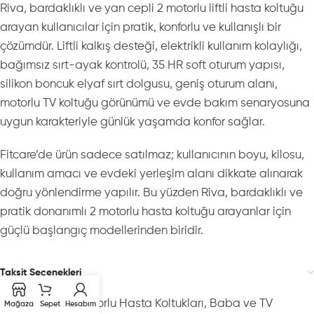
Riva, bardaklıklı ve yan cepli 2 motorlu liftli hasta koltuğu
arayan kullanıcılar için pratik, konforlu ve kullanışlı bir
çözümdür. Liftli kalkış desteği, elektrikli kullanım kolaylığı,
bağımsız sırt-ayak kontrolü, 35 HR soft oturum yapısı,
silikon boncuk elyaf sırt dolgusu, geniş oturum alanı,
motorlu TV koltuğu görünümü ve evde bakım senaryosuna
uygun karakteriyle günlük yaşamda konfor sağlar.
Fitcare’de ürün sadece satılmaz; kullanıcının boyu, kilosu,
kullanım amacı ve evdeki yerleşim alanı dikkate alınarak
doğru yönlendirme yapılır. Bu yüzden Riva, bardaklıklı ve
pratik donanımlı 2 motorlu hasta koltuğu arayanlar için
güçlü başlangıç modellerinden biridir.
Taksit Seçenekleri
Kategoriler:
2 Motorlu Hasta Koltukları
,
Baba ve TV
Mağaza
Sepet
Hesabım