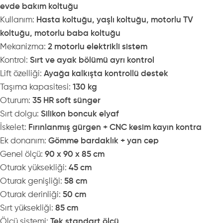
evde bakım koltuğu
Kullanım:
Hasta koltuğu, yaşlı koltuğu, motorlu TV
koltuğu, motorlu baba koltuğu
Mekanizma:
2 motorlu elektrikli sistem
Kontrol:
Sırt ve ayak bölümü ayrı kontrol
Lift özelliği:
Ayağa kalkışta kontrollü destek
Taşıma kapasitesi:
130 kg
Oturum:
35 HR soft sünger
Sırt dolgu:
Silikon boncuk elyaf
İskelet:
Fırınlanmış gürgen + CNC kesim kayın kontra
Ek donanım:
Gömme bardaklık + yan cep
Genel ölçü:
90 x 90 x 85 cm
Oturak yüksekliği:
45 cm
Oturak genişliği:
58 cm
Oturak derinliği:
50 cm
Sırt yüksekliği:
85 cm
Ölçü sistemi:
Tek standart ölçü