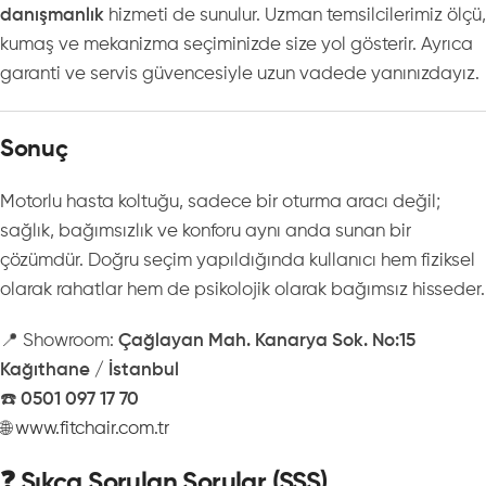
danışmanlık
hizmeti de sunulur. Uzman temsilcilerimiz ölçü,
kumaş ve mekanizma seçiminizde size yol gösterir. Ayrıca
garanti ve servis güvencesiyle uzun vadede yanınızdayız.
Sonuç
Motorlu hasta koltuğu, sadece bir oturma aracı değil;
sağlık, bağımsızlık ve konforu aynı anda sunan bir
çözümdür. Doğru seçim yapıldığında kullanıcı hem fiziksel
olarak rahatlar hem de psikolojik olarak bağımsız hisseder.
📍 Showroom:
Çağlayan Mah. Kanarya Sok. No:15
Kağıthane / İstanbul
☎️
0501 097 17 70
🌐
www.fitchair.com.tr
❓ Sıkça Sorulan Sorular (SSS)