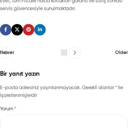
Evet, tüm Fitcare hasta koltukları garanti ve satış sonrası
servis güvencesiyle sunulmaktadır.
Newer
Older
Bir yanıt yazın
E-posta adresiniz yayınlanmayacak.
Gerekli alanlar
ile
*
işaretlenmişlerdir
Yorum
*