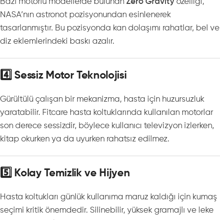
Bazı motorlu modellerde bulunan
Zero Gravity
özelliği,
NASA’nın astronot pozisyonundan esinlenerek
tasarlanmıştır. Bu pozisyonda kan dolaşımı rahatlar, bel ve
diz eklemlerindeki baskı azalır.
4️⃣ Sessiz Motor Teknolojisi
Gürültülü çalışan bir mekanizma, hasta için huzursuzluk
yaratabilir. Fitcare hasta koltuklarında kullanılan motorlar
son derece sessizdir, böylece kullanıcı televizyon izlerken,
kitap okurken ya da uyurken rahatsız edilmez.
5️⃣ Kolay Temizlik ve Hijyen
Hasta koltukları günlük kullanıma maruz kaldığı için kumaş
seçimi kritik önemdedir. Silinebilir, yüksek gramajlı ve leke