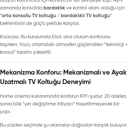
arayan kullanıcılar için konforu bir üst seviyeye taşır. Aynı
zamanda konsolda
bardaklık
ve kontrol alanı olduğu için
“
orta konsollu TV koltuğu
/
bardaklıklı TV koltuğu
”
beklentisini de güçlü şekilde karşılar.
Kısacası: Bu kurulumda Elisir, ana oturum konforunu
taşırken; Yoyo, ortamdaki atmosferi güçlendiren “teknoloji +
konsol” tarafını yükseltti.
Mekanizma Konforu: Mekanizmalı ve Ayak
Uzatmalı TV Koltuğu Deneyimi
Home sinema kullanımında konforun KPI’ı şudur: 20 dakika
sonra bile “yer değiştirme ihtiyacı” hissettirmeyecek bir
yapı.
Bu yüzden seçimde şu aramalar doğrudan karşılık buluyor: