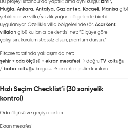
Bu projeyi İstanbul’da yaptık; ama aynı kurgu;
İzmir,
Muğla, Ankara, Antalya, Gaziantep, Kocaeli, Manisa
gibi
şehirlerde ve villa/yazlık yoğun bölgelerde birebir
uygulanıyor. Özellikle villa bölgelerinde (ör.
AcarKent
villaları
gibi) kullanıcı beklentisi net: “Ölçüye göre
çalışılsın, kurulum stressiz olsun, premium dursun.”
Fitcare tarafında yaklaşım da net:
şehir + oda ölçüsü + ekran mesafesi
→ doğru
TV koltuğu
/ baba koltuğu
kurgusu → anahtar teslim kurulum.
Hızlı Seçim Checklist’i (30 saniyelik
kontrol)
Oda ölçüsü ve geçiş alanları
Ekran mesafesi