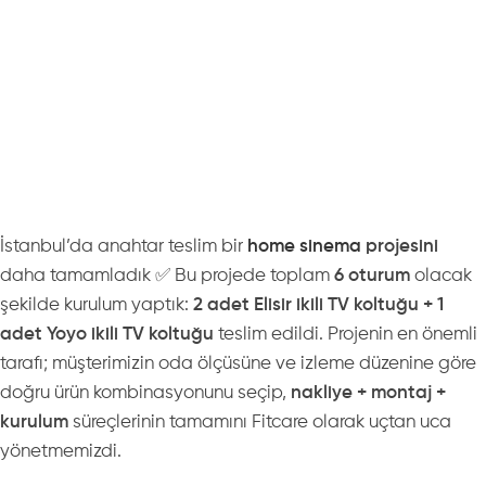
İstanbul’da anahtar teslim bir
home sinema
projesini
daha tamamladık ✅ Bu projede toplam
6 oturum
olacak
şekilde kurulum yaptık:
2 adet Elisir ikili TV koltuğu + 1
adet Yoyo ikili TV koltuğu
teslim edildi. Projenin en önemli
tarafı; müşterimizin oda ölçüsüne ve izleme düzenine göre
doğru ürün kombinasyonunu seçip,
nakliye + montaj +
kurulum
süreçlerinin tamamını Fitcare olarak uçtan uca
yönetmemizdi.