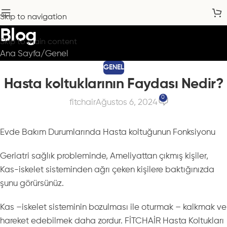
Skip to navigation
Blog
Skip to main content
Ana Sayfa
Genel
GENEL
Hasta koltuklarının Faydası Nedir?
0
fitchair
Ağustos 6, 2024
Evde Bakım Durumlarında Hasta koltuğunun Fonksiyonu
Geriatri sağlık probleminde, Ameliyattan çıkmış kişiler,
Kas-iskelet sisteminden ağrı çeken kişilere baktığınızda
şunu görürsünüz.
Kas –iskelet sisteminin bozulması ile oturmak – kalkmak ve
hareket edebilmek daha zordur. FİTCHAİR Hasta Koltukları