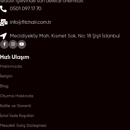
tedavi işlevinde son derece önemlidir.
0501 097 17 70
info@fitchair.com.tr
Mecidiyeköy Mah. Kısmet Sok. No: 18 Şişli İstanbul
Hızlı Ulaşım
Hakkımızda
İletişim
Blog
Oturma Hakkında
Kalite ve Garanti
İptal İade Koşulları
Mesafeli Satış Sözleşmesi