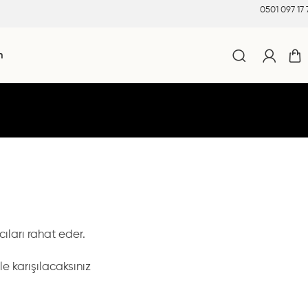
0501 097 17 
m
cıları rahat eder.
le karışılacaksınız