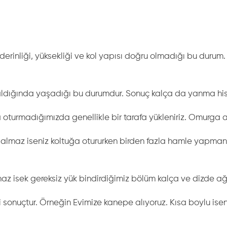
n derinliği, yüksekliği ve kol yapısı doğru olmadığı bu duru
 aldığında yaşadığı bu durumdur. Sonuç kalça da yanma his
turmadığımızda genellikle bir tarafa yükleniriz. Omurga a
maz iseniz koltuğa otururken birden fazla hamle yapmanız 
az isek gereksiz yük bindirdiğimiz bölüm kalça ve dizde ağr
sonuçtur. Örneğin Evimize kanepe alıyoruz. Kısa boylu iseniz