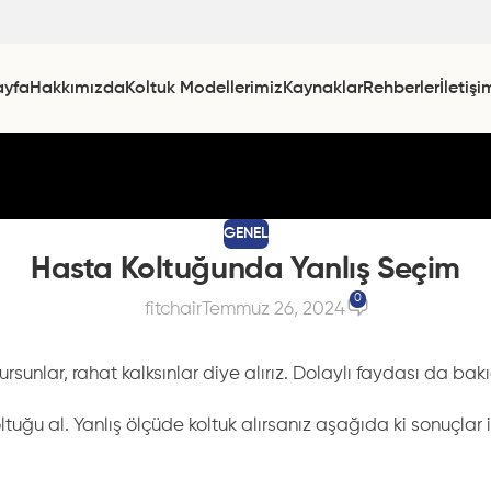
ayfa
Hakkımızda
Koltuk Modellerimiz
Kaynaklar
Rehberler
İletişi
GENEL
Hasta Koltuğunda Yanlış Seçim
0
fitchair
Temmuz 26, 2024
rsunlar, rahat kalksınlar diye alırız. Dolaylı faydası da bakı
ltuğu al. Yanlış ölçüde koltuk alırsanız aşağıda ki sonuçlar i