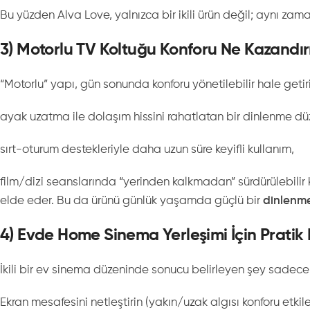
Bu yüzden Alva Love, yalnızca bir ikili ürün değil; aynı za
3) Motorlu TV Koltuğu Konforu Ne Kazandır
“Motorlu” yapı, gün sonunda konforu yönetilebilir hale getiri
ayak uzatma ile dolaşım hissini rahatlatan bir dinlenme dü
sırt-oturum destekleriyle daha uzun süre keyifli kullanım,
film/dizi seanslarında “yerinden kalkmadan” sürdürülebilir 
elde eder. Bu da ürünü günlük yaşamda güçlü bir
dinlenm
4) Evde Home Sinema Yerleşimi İçin Pratik K
İkili bir ev sinema düzeninde sonucu belirleyen şey sadece k
Ekran mesafesini netleştirin (yakın/uzak algısı konforu etkile