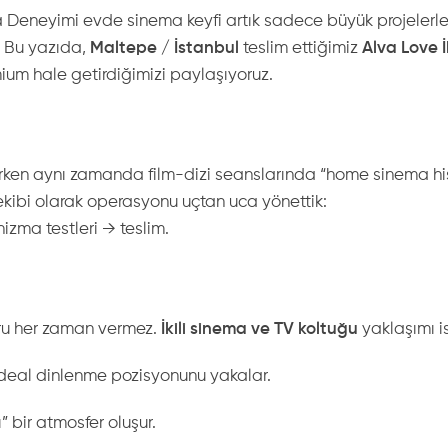
eneyimi evde sinema keyfi artık sadece büyük projelerle sın
r. Bu yazıda,
Maltepe / İstanbul
teslim ettiğimiz
Alva Love İ
ium hale getirdiğimizi paylaşıyoruz.
ken aynı zamanda film-dizi seanslarında “home sinema hissi” 
ekibi olarak operasyonu uçtan uca yönettik:
zma testleri → teslim.
foru her zaman vermez.
İkili sinema ve TV koltuğu
yaklaşımı is
deal dinlenme pozisyonunu yakalar.
 bir atmosfer oluşur.