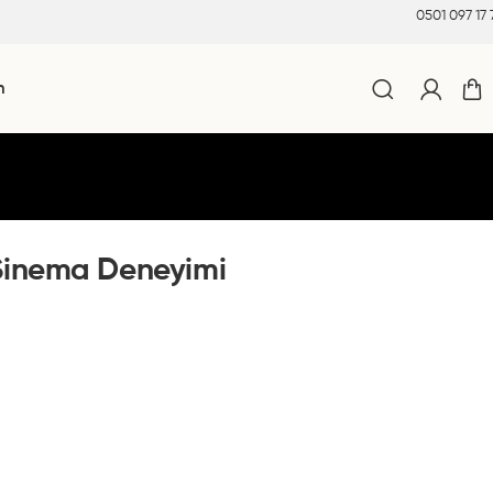
0501 097 17 
m
 Sinema Deneyimi