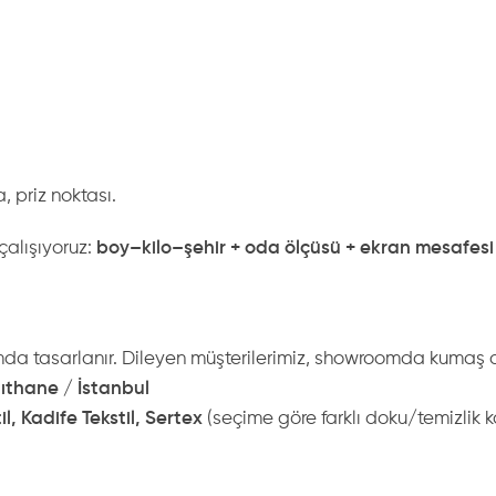
 priz noktası.
çalışıyoruz:
boy–kilo–şehir + oda ölçüsü + ekran mesafesi
da tasarlanır. Dileyen müşterilerimiz, showroomda kumaş alte
ıthane / İstanbul
l, Kadife Tekstil, Sertex
(seçime göre farklı doku/temizlik ko