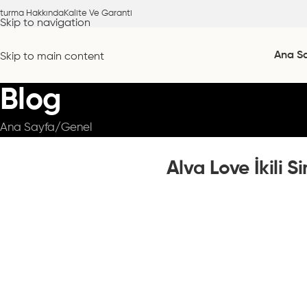
turma Hakkında
Kalite Ve Garanti
Skip to navigation
Ana S
Skip to main content
Blog
Ana Sayfa
Genel
Alva Love İkili