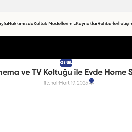
ayfa
Hakkımızda
Koltuk Modellerimiz
Kaynaklar
Rehberler
İletişi
GENEL
 Sinema ve TV Koltuğu ile Evde Home
0
fitchair
Mart 19, 2026