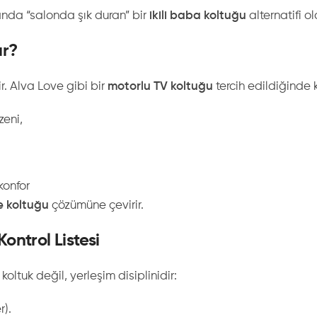
manda “salonda şık duran” bir
ikili baba koltuğu
alternatifi o
ır?
r. Alva Love gibi bir
motorlu TV koltuğu
tercih edildiğinde k
zeni,
konfor
e koltuğu
çözümüne çevirir.
ontrol Listesi
oltuk değil, yerleşim disiplinidir:
r).