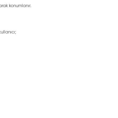
larak konumlanır.
ullanıcı;