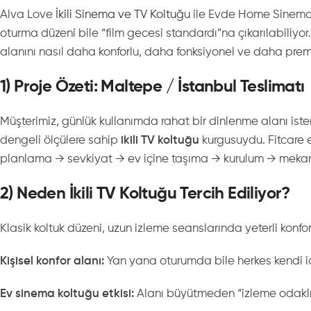
Alva Love
İkili Sinema ve TV Koltuğu
ile Evde Home Sinema D
oturma düzeni bile “film gecesi standardı”na çıkarılabiliyo
alanını nasıl daha konforlu, daha fonksiyonel ve daha prem
1) Proje Özeti: Maltepe / İstanbul Teslimatı
Müşterimiz, günlük kullanımda rahat bir dinlenme alanı ister
dengeli ölçülere sahip
ikili TV koltuğu
kurgusuydu. Fitcare 
planlama → sevkiyat → ev içine taşıma → kurulum → mekani
2) Neden İkili TV Koltuğu Tercih Ediliyor?
Klasik koltuk düzeni, uzun izleme seanslarında yeterli kon
Kişisel konfor alanı:
Yan yana oturumda bile herkes kendi i
Ev sinema koltuğu etkisi:
Alanı büyütmeden “izleme odaklı”